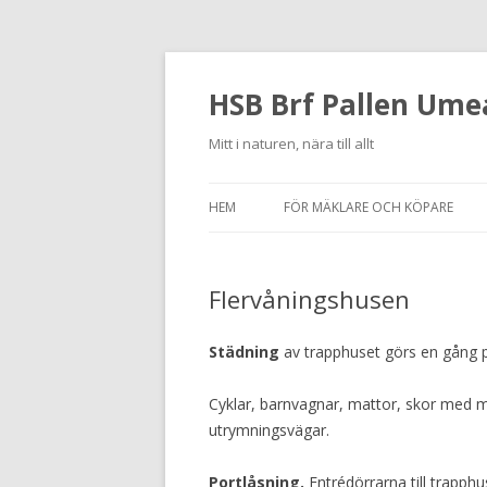
HSB Brf Pallen Ume
Mitt i naturen, nära till allt
HEM
FÖR MÄKLARE OCH KÖPARE
Flervåningshusen
Städning
av trapphuset görs en gång p
Cyklar, barnvagnar, mattor, skor med m
utrymningsvägar.
Portlåsning.
Entrédörrarna till trapp