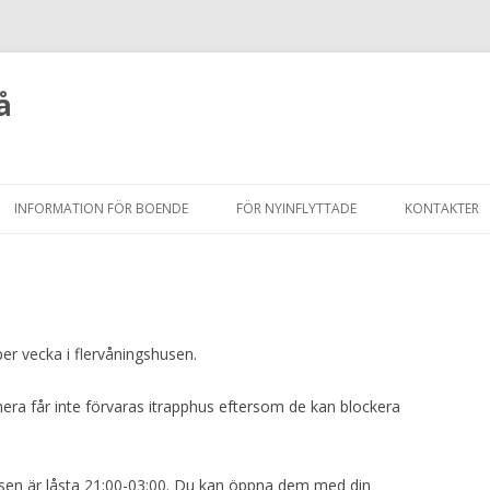
å
Hoppa
till
INFORMATION FÖR BOENDE
FÖR NYINFLYTTADE
KONTAKTER
innehåll
er vecka i flervåningshusen.
era får inte förvaras itrapphus eftersom de kan blockera
husen är låsta 21:00-03:00. Du kan öppna dem med din