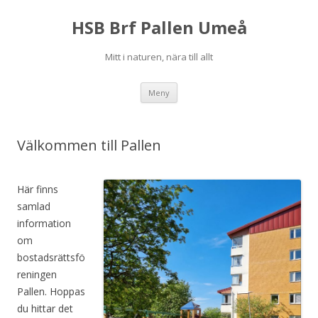
HSB Brf Pallen Umeå
Mitt i naturen, nära till allt
Hoppa
Meny
till
innehåll
Välkommen till Pallen
Här finns
samlad
information
om
bostadsrättsfö
reningen
Pallen. Hoppas
du hittar det