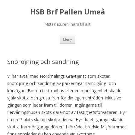
HSB Brf Pallen Umeå
Mitt i naturen, nära till allt
Hoppa
Meny
till
innehåll
Snöröjning och sandning
Vi har avtal med Nordmalings Grävtjänst som sköter
snöröjning och sandning av parkeringar samt gång- och
körvägar. Bor du i ett radhus eller en marklägenhet ska du
själv skotta och grusa framför din egen entrédörr inklusive
gången som leder fram till dörren. Ingångarna till
flervåningshusen sköts däremot av fastighetsförvaltaren. Hyr
du en P-plats ska du skotta denna. Hyr du ett garage ska du
skotta framför garagedörren. I förrådet bredvid Miljörummet
finns snöslädar du kan använda vid skottning.