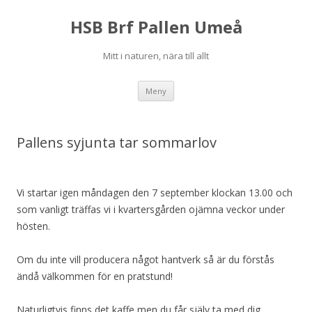
HSB Brf Pallen Umeå
Mitt i naturen, nära till allt
Hoppa
Meny
till
innehåll
Pallens syjunta tar sommarlov
Vi startar igen måndagen den 7 september klockan 13.00 och
som vanligt träffas vi i kvartersgården ojämna veckor under
hösten.
Om du inte vill producera något hantverk så är du förstås
ändå välkommen för en pratstund!
Naturligtvis finns det kaffe men du får själv ta med dig