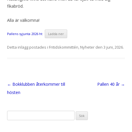
fikabröd.
Alla är välkomna!
Pallens syjunta 2026 ht
Ladda ner
Detta inlägg postades i
Fritidskommittén
,
Nyheter
den
3 juni, 2026
.
Inläggsnavigering
←
Bokklubben återkommer till
Pallen 40 år
→
hösten
Sök
efter: