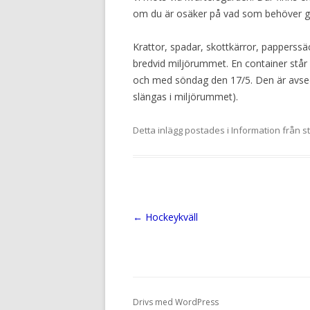
om du är osäker på vad som behöver g
Krattor, spadar, skottkärror, papperss
bredvid miljörummet. En container står u
och med söndag den 17/5. Den är avse
slängas i miljörummet).
Detta inlägg postades i
Information från s
Inläggsnavigering
←
Hockeykväll
Drivs med WordPress