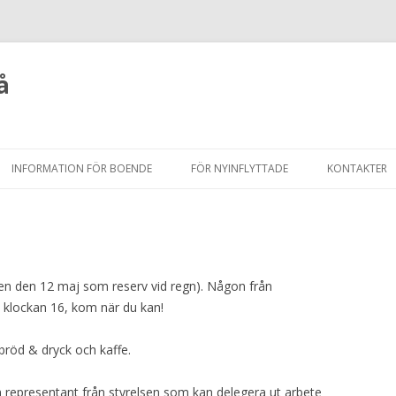
å
Hoppa
till
INFORMATION FÖR BOENDE
FÖR NYINFLYTTADE
KONTAKTER
innehåll
n den 12 maj som reserv vid regn). Någon från
n klockan 16, kom när du kan!
röd & dryck och kaffe.
n representant från styrelsen som kan delegera ut arbete