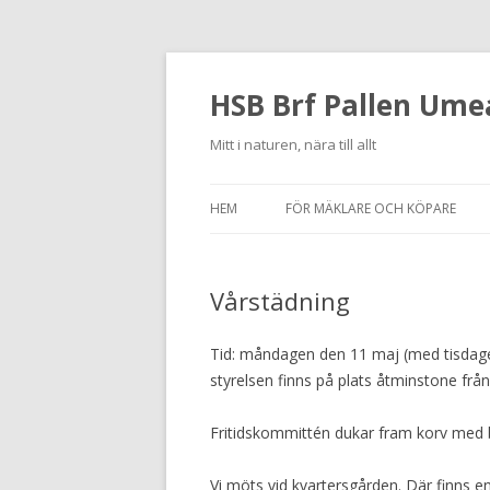
HSB Brf Pallen Ume
Mitt i naturen, nära till allt
HEM
FÖR MÄKLARE OCH KÖPARE
Vårstädning
Tid: måndagen den 11 maj (med tisdage
styrelsen finns på plats åtminstone frå
Fritidskommittén dukar fram korv med b
Vi möts vid kvartersgården. Där finns e