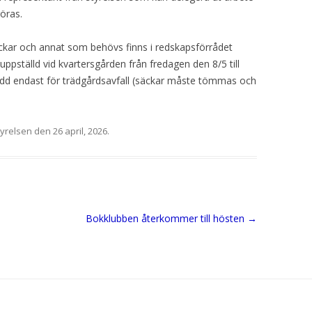
öras.
äckar och annat som behövs finns i redskapsförrådet
ppställd vid kvartersgården från fredagen den 8/5 till
dd endast för trädgårdsavfall (säckar måste tömmas och
tyrelsen
den
26 april, 2026
.
Bokklubben återkommer till hösten
→