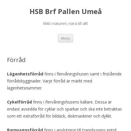
HSB Brf Pallen Umeå
Mitt i naturen, nära till allt
Hoppa
Meny
till
innehåll
Förråd
Lägenhetsförråd
finns i flervåningshusen samt i fristående
förrådsbyggnader. Varje förråd är märkt med
lägenhetsnummer.
Cykelförråd
finns i flervåningshusens källare. Dessa är
endast avsedda för cyklar och sparkar och ska inte betraktas
som ett extraförråd för bildäck, diskmaskiner och dylikt.
Barnvagnsförråd
finns i anslutning till trapphusens entré.