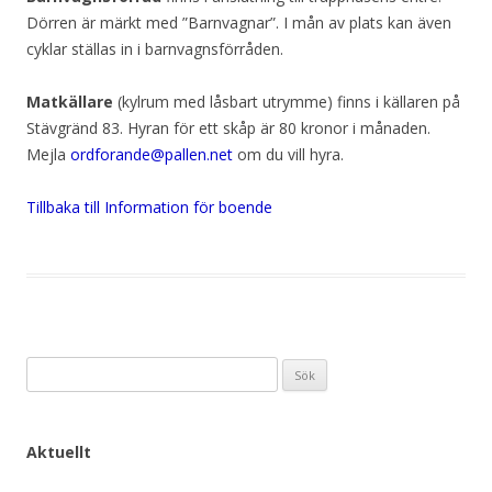
Dörren är märkt med ”Barnvagnar”. I mån av plats kan även
cyklar ställas in i barnvagnsförråden.
Matkällare
(kylrum med låsbart utrymme) finns i källaren på
Stävgränd 83. Hyran för ett skåp är 80 kronor i månaden.
Mejla
ordforande@pallen.net
om du vill hyra.
Tillbaka till Information för boende
Sök
efter:
Aktuellt