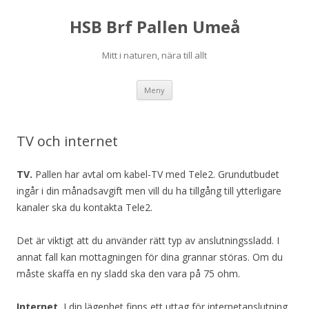
HSB Brf Pallen Umeå
Mitt i naturen, nära till allt
Hoppa
Meny
till
innehåll
TV och internet
TV.
Pallen har avtal om kabel-TV med Tele2. Grundutbudet
ingår i din månadsavgift men vill du ha tillgång till ytterligare
kanaler ska du kontakta Tele2.
Det är viktigt att du använder rätt typ av anslutningssladd. I
annat fall kan mottagningen för dina grannar störas. Om du
måste skaffa en ny sladd ska den vara på 75 ohm.
Internet.
I din lägenhet finns ett uttag för internetanslutning.