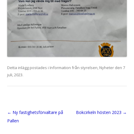
Detta inlägg postades i
Information från styrelsen
,
Nyheter
den
7
juli, 2023
.
Inläggsnavigering
←
Ny fastighetsförvaltare på
Bokcirkeln hösten 2023
→
Pallen