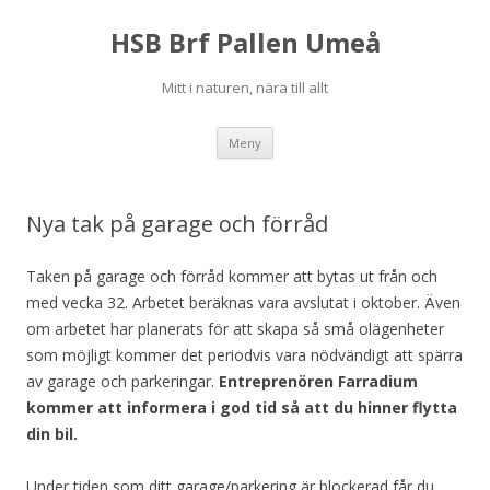
HSB Brf Pallen Umeå
Mitt i naturen, nära till allt
Hoppa
Meny
till
innehåll
Nya tak på garage och förråd
Taken på garage och förråd kommer att bytas ut från och
med vecka 32. Arbetet beräknas vara avslutat i oktober. Även
om arbetet har planerats för att skapa så små olägenheter
som möjligt kommer det periodvis vara nödvändigt att spärra
av garage och parkeringar.
Entreprenören Farradium
kommer att informera i god tid så att du hinner flytta
din bil.
Under tiden som ditt garage/parkering är blockerad får du