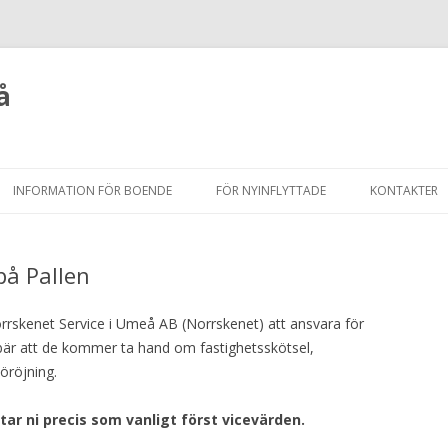
å
Hoppa
till
INFORMATION FÖR BOENDE
FÖR NYINFLYTTADE
KONTAKTER
innehåll
på Pallen
skenet Service i Umeå AB (Norrskenet) att ansvara för
ebär att de kommer ta hand om fastighetsskötsel,
öröjning.
ar ni precis som vanligt först vicevärden.