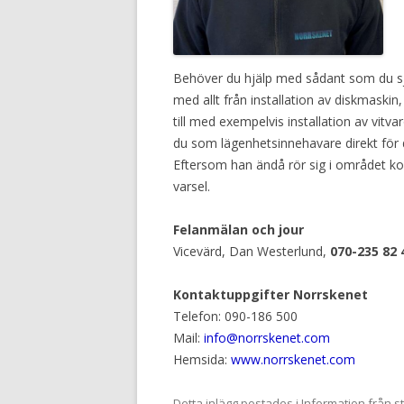
Behöver du hjälp med sådant som du själ
med allt från installation av diskmaskin,
till med exempelvis installation av vitva
du som lägenhetsinnehavare direkt för d
Eftersom han ändå rör sig i området ko
varsel.
Felanmälan och jour
Vicevärd, Dan Westerlund,
070-235 82 
Kontaktuppgifter Norrskenet
Telefon: 090-186 500
Mail:
info@norrskenet.com
Hemsida:
www.norrskenet.com
Detta inlägg postades i
Information från s