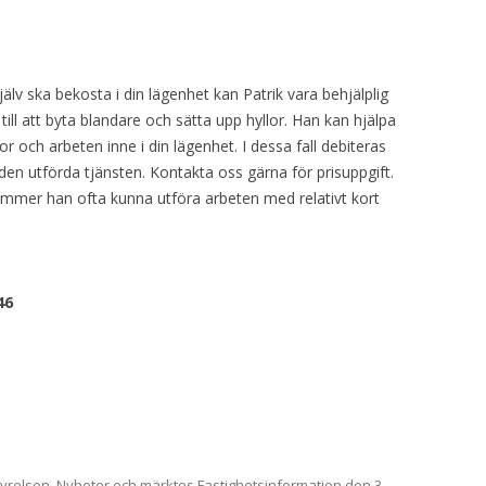
v ska bekosta i din lägenhet kan Patrik vara behjälplig
 till att byta blandare och sätta upp hyllor. Han kan hjälpa
ror och arbeten inne i din lägenhet. I dessa fall debiteras
en utförda tjänsten. Kontakta oss gärna för prisuppgift.
mmer han ofta kunna utföra arbeten med relativt kort
46
tyrelsen
,
Nyheter
och märktes
Fastighetsinformation
den
3