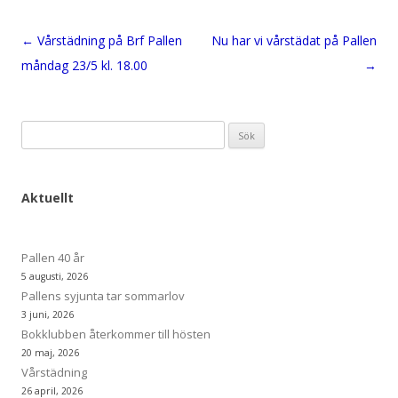
Inläggsnavigering
←
Vårstädning på Brf Pallen
Nu har vi vårstädat på Pallen
måndag 23/5 kl. 18.00
→
Sök
efter:
Aktuellt
Pallen 40 år
5 augusti, 2026
Pallens syjunta tar sommarlov
3 juni, 2026
Bokklubben återkommer till hösten
20 maj, 2026
Vårstädning
26 april, 2026