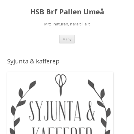
HSB Brf Pallen Umeå
Mitt i naturen, nära till allt
Hoppa
Meny
till
innehåll
Syjunta & kafferep