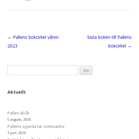
Inläggsnavigering
←
Pallens bokcirkel våren
Sista boken till Pallens
2023
bokcirkel
→
Sök
efter:
Aktuellt
Pallen 40 år
5 augusti, 2026
Pallens syjunta tar sommarlov
3 juni, 2026