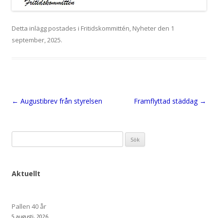
Detta inlägg postades i
Fritidskommittén
,
Nyheter
den
1
september, 2025
.
Inläggsnavigering
←
Augustibrev från styrelsen
Framflyttad städdag
→
Sök
efter:
Aktuellt
Pallen 40 år
5 augusti, 2026