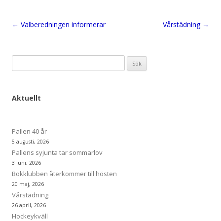
Inläggsnavigering
←
Valberedningen informerar
Vårstädning
→
Sök
efter:
Aktuellt
Pallen 40 år
5 augusti, 2026
Pallens syjunta tar sommarlov
3 juni, 2026
Bokklubben återkommer till hösten
20 maj, 2026
Vårstädning
26 april, 2026
Hockeykväll