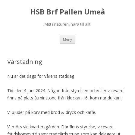
HSB Brf Pallen Umeå
Mitt i naturen, nära till allt
Hoppa
Meny
till
innehåll
Vårstädning
Nu är det dags för vårens städdag
Tid: den 4 juni 2024. Någon från styrelsen och/eller vicevärd
finns på plats åtminstone från klockan 16, kom när du kan!
Vi bjuder på korv med bröd & dryck och kaffe.
Vi möts vid kvartersgården. Där finns styrelse, vicevärd,
fritidskommitté samt trädgårdsgrupp som kan delegera ut